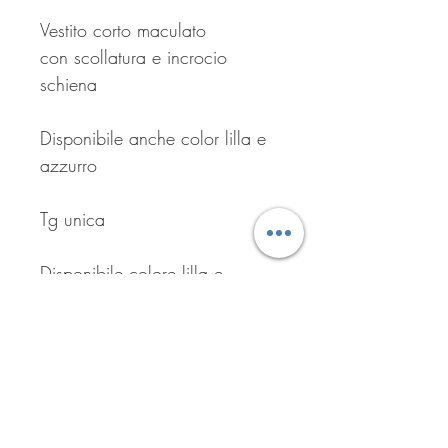
Vestito corto maculato 

con scollatura e incrocio 
schiena

Disponibile anche color lilla e 
azzurro 

Tg unica

Disponibile colore lilla e 
azzurro 

ARANCIONE ESAURITO 💥
Iscriviti per ricevere tutte le