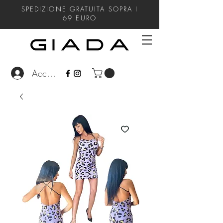
SPEDIZIONE GRATUITA SOPRA I
69
EURO
Accedi