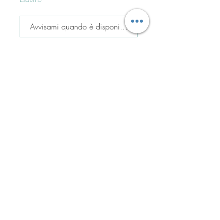
Avvisami quando è disponibile
Iscriviti per ricevere tutte le
offerte del negozio!
Iscriviti ora!
ASSISTENZA