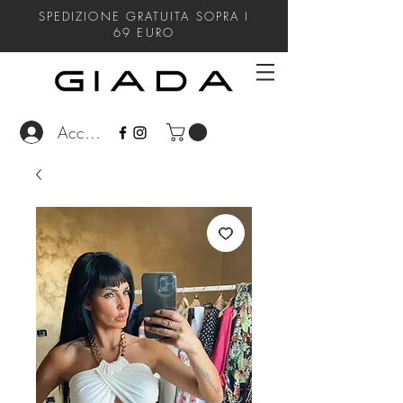
SPEDIZIONE GRATUITA SOPRA I
69
EURO
Accedi