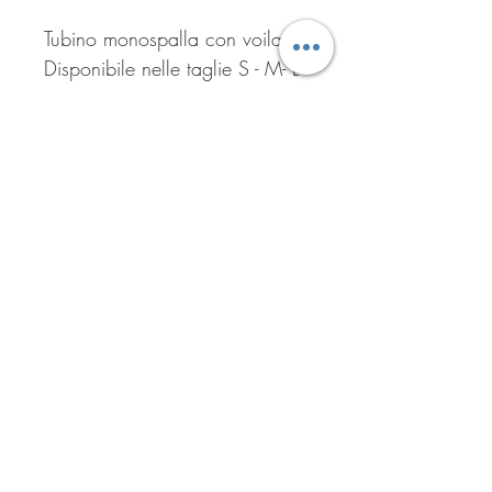
Tubino monospalla con voilant 

Disponibile nelle taglie S - M- L
Iscriviti per ricevere tutte le
offerte del negozio!
Iscriviti ora!
ASSISTENZA