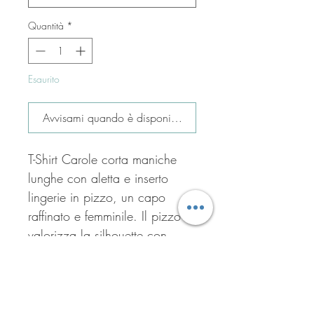
Quantità
*
Esaurito
Avvisami quando è disponibile
T-Shirt Carole corta maniche
lunghe con aletta e inserto
lingerie in pizzo, un capo
raffinato e femminile. Il pizzo
valorizza la silhouette con
charme discreto, ideale per
look da giorno o cocktail
eleganti.