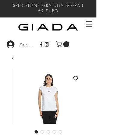
SPEDIZIONE GRATUITA SOPRA I
69
EURO
Accedi