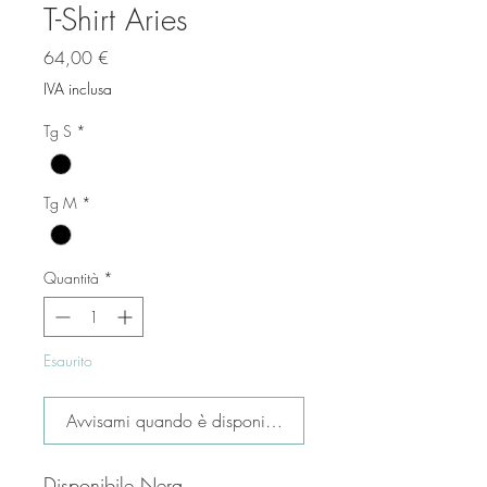
T-Shirt Aries
Prezzo
64,00 €
IVA inclusa
Tg S
*
Tg M
*
Quantità
*
Esaurito
Avvisami quando è disponibile
Disponibile Nera