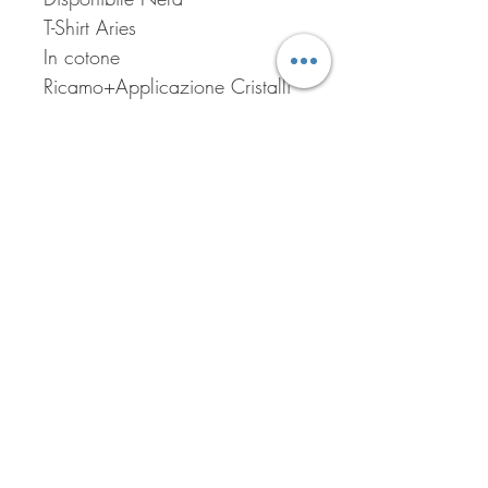
T-Shirt Aries
In cotone
Ricamo+Applicazione Cristalli
Iscriviti per ricevere tutte le
offerte del negozio!
Iscriviti ora!
ASSISTENZA