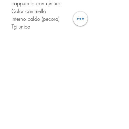
cappuccio con cintura

Color cammello 

Interno caldo (pecora)

Tg unica
Iscriviti per ricevere tutte le
offerte del negozio!
Iscriviti ora!