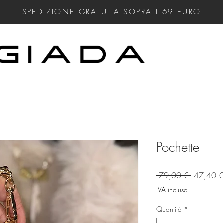
SPEDIZIONE GRATUITA SOPRA I 69
EURO
Pochette
Prezzo
 79,00 € 
47,40 
regolare
IVA inclusa
Quantità
*