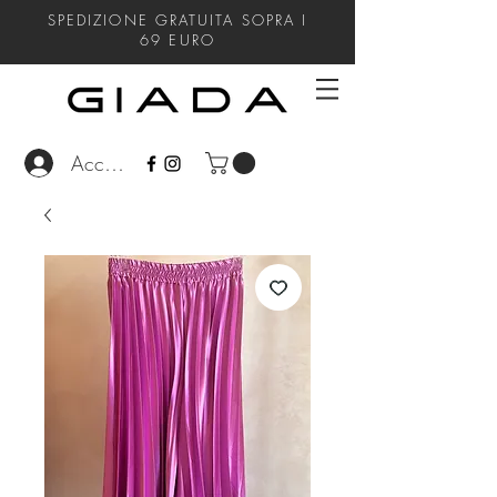
SPEDIZIONE GRATUITA SOPRA I
69
EURO
Accedi