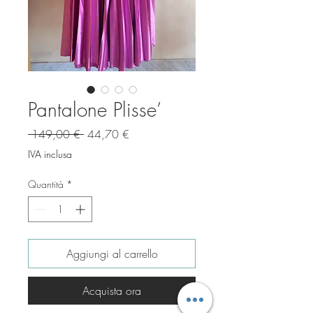
Pantalone Plisse’
Prezzo
Prezzo
 149,00 € 
44,70 €
regolare
scontato
IVA inclusa
Quantità
*
Aggiungi al carrello
Acquista ora