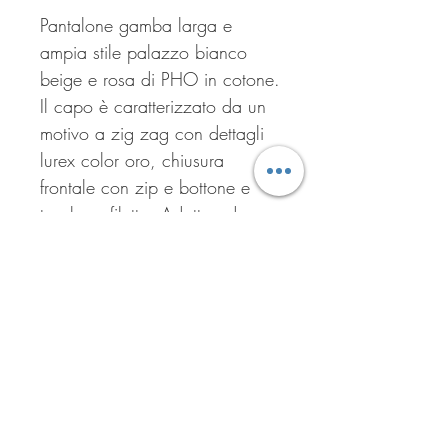
Pantalone gamba larga e
ampia stile palazzo bianco
beige e rosa di PHO in cotone.
Il capo è caratterizzato da un
motivo a zig zag con dettagli
lurex color oro, chiusura
frontale con zip e bottone e
tasche a filetto. Adatto ad
occasioni casual e formali.
Iscriviti per ricevere tutte le
offerte del negozio!