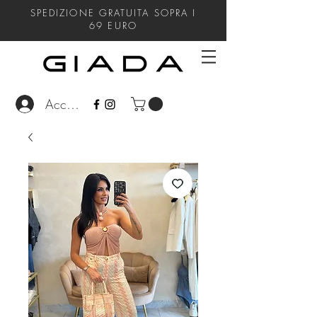
SPEDIZIONE GRATUITA SOPRA I
69
EURO
Accedi