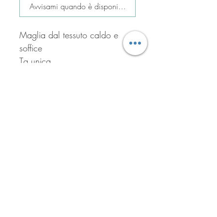
Avvisami quando è disponibile
Maglia dal tessuto caldo e 
soffice 

Tg unica 
Iscriviti per ricevere tutte le
offerte del negozio!
Iscriviti ora!