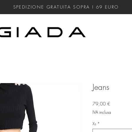
SPEDIZIONE GRATUITA SOPRA I 69
EURO
Jeans
Prezzo
79,00 €
IVA inclusa
Xs
*