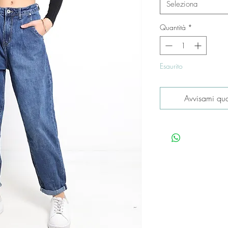
Seleziona
Quantità
*
Esaurito
Avvisami qua