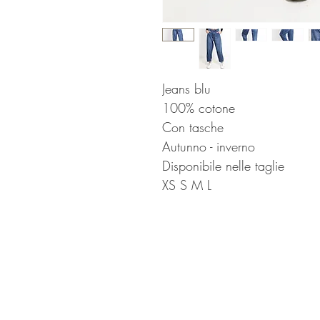
Jeans blu
100% cotone
Con tasche
Autunno - inverno
Disponibile nelle taglie
XS S M L