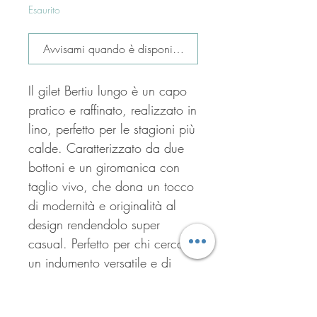
Esaurito
Avvisami quando è disponibile
Il gilet Bertiu lungo è un capo
pratico e raffinato, realizzato in
lino, perfetto per le stagioni più
calde. Caratterizzato da due
bottoni e un giromanica con
taglio vivo, che dona un tocco
di modernità e originalità al
design rendendolo super
casual. Perfetto per chi cerca
un indumento versatile e di
tendenza, da abbinare a
diversi tipi di outfit.