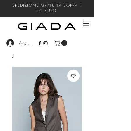
SPEDIZIONE GRATUITA SOPRA I
69
EURO
Accedi