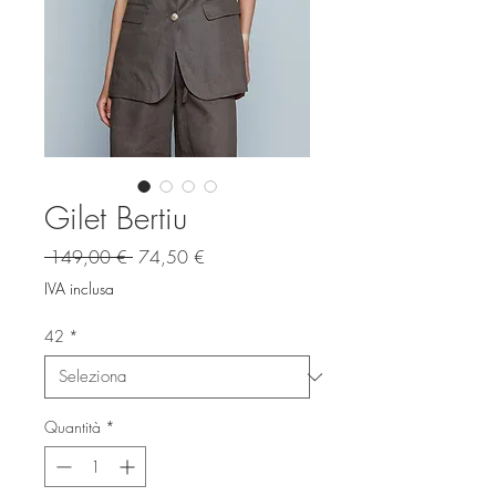
Gilet Bertiu
Prezzo
Prezzo
 149,00 € 
74,50 €
regolare
scontato
IVA inclusa
42
*
Quantità
*