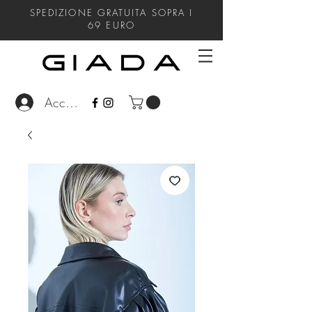
SPEDIZIONE GRATUITA SOPRA I
69
EURO
Accedi