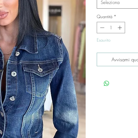
Seleziona
Quantità
*
Esaurito
Avvisami qua