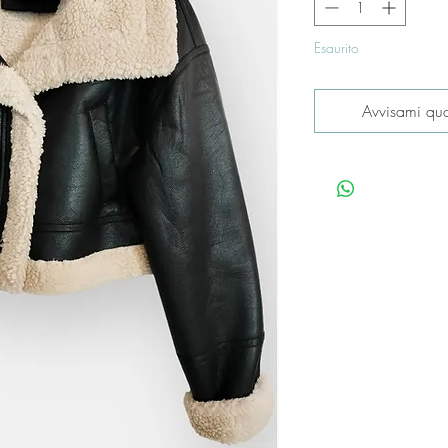
Esaurito
Avvisami qua