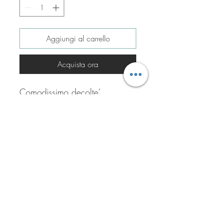
Aggiungi al carrello
Acquista ora
Comodissimo decolte’
Colore panna /Nude
Iscriviti per ricevere tutte le
offerte del negozio!