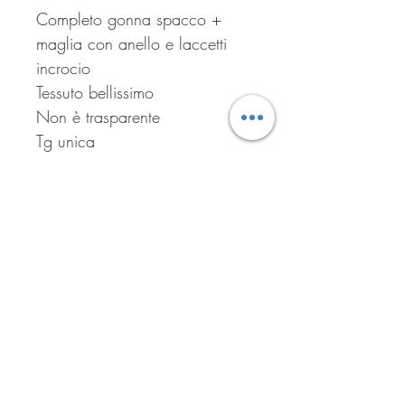
Completo gonna spacco +
maglia con anello e laccetti
incrocio
Tessuto bellissimo
Non è trasparente
Tg unica
Disponibile verde acido o Nero
Iscriviti per ricevere tutte le
offerte del negozio!
Iscriviti ora!