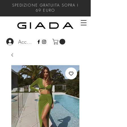
SPEDIZIONE GRATUITA SOPRA I
69
EURO
Accedi