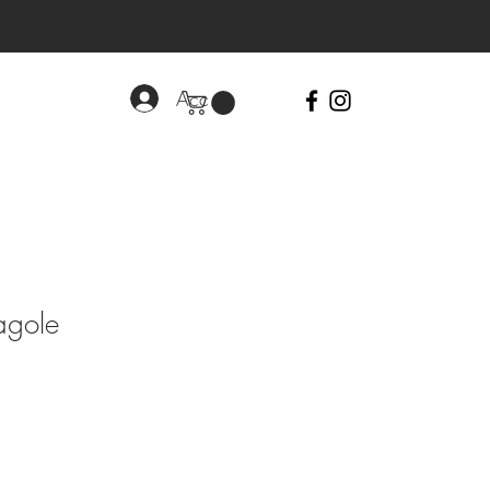
Accedi
agole