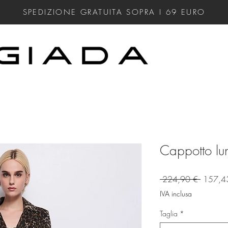
SPEDIZIONE GRATUITA SOPRA I 69
EURO
Cappotto lu
Prezzo
 224,90 € 
157,4
regolare
IVA inclusa
Taglia
*