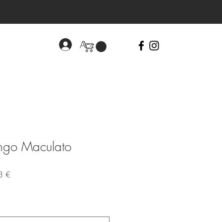
Accedi
ngo Maculato
Prezzo
3 €
scontato