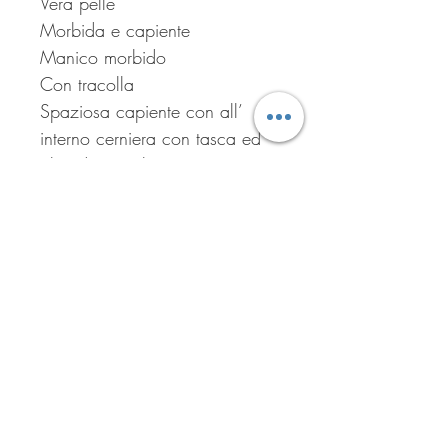
Vera pelle
Morbida e capiente
Manico morbido
Con tracolla
Spaziosa capiente con all’
interno cerniera con tasca ed
altre due taschine porta tutto
Iscriviti per ricevere tutte le
offerte del negozio!
Iscriviti ora!