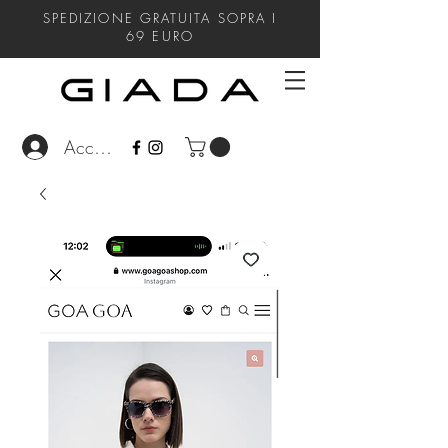
SPEDIZIONE GRATUITA SOPRA I
69
EURO
Accedi