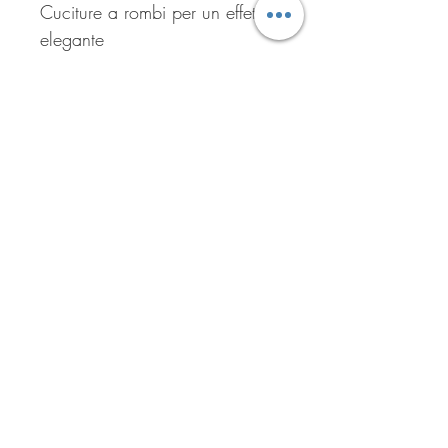
Cuciture a rombi per un effetto
elegante
Chiusura frontale con bottoni a
pressione
Collo, polsini e orlo in maglia
a coste elasticizzata
Modello corto, perfetto per
outfit urbani
Iscriviti per ricevere tutte le
offerte del negozio!
Iscriviti ora!