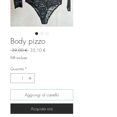
Body pizzo
Prezzo
Prezzo
 39,00 € 
35,10 €
regolare
scontato
IVA inclusa
Quantità
*
Aggiungi al carrello
Acquista ora