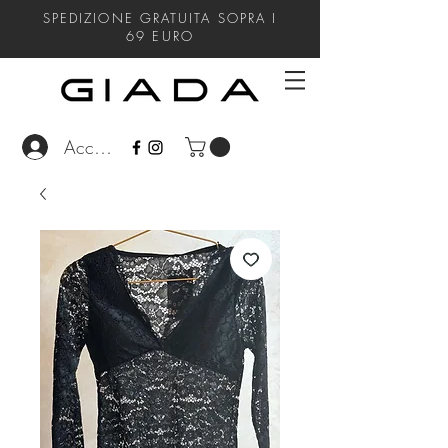
SPEDIZIONE GRATUITA SOPRA I
69
EURO
Accedi