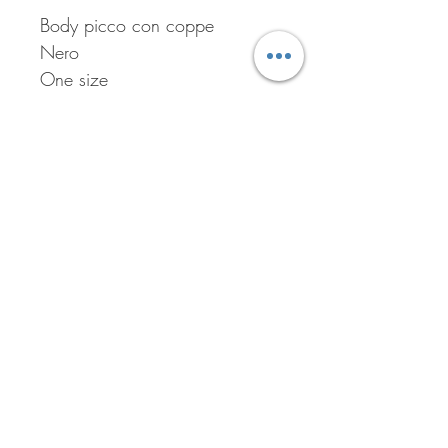
Body picco con coppe
Nero
One size
Iscriviti per ricevere tutte le
offerte del negozio!
Iscriviti ora!
ASSISTENZA