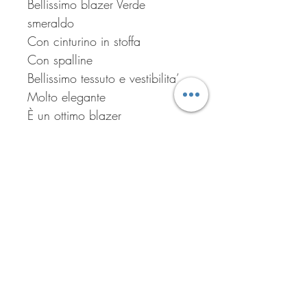
Bellissimo blazer Verde
smeraldo
Con cinturino in stoffa
Con spalline
Bellissimo tessuto e vestibilita’
Molto elegante
È un ottimo blazer
Tg 44
Iscriviti per ricevere tutte le
offerte del negozio!
Iscriviti ora!