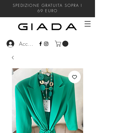
SPEDIZIONE GRATUITA SOPRA I
69
EURO
Accedi