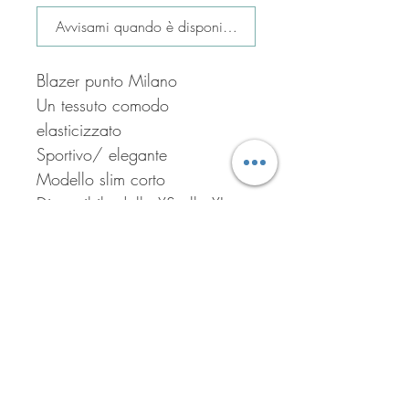
Avvisami quando è disponibile
Blazer punto Milano
Un tessuto comodo
elasticizzato
Sportivo/ elegante
Modello slim corto
Disponibile dalla XS alla XL
Colore BEIJE
Iscriviti per ricevere tutte le
offerte del negozio!