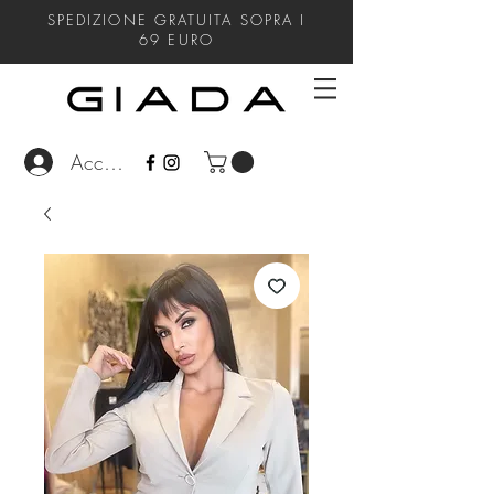
SPEDIZIONE GRATUITA SOPRA I
69
EURO
Accedi