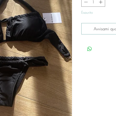
Esaurito
Avvisami qua