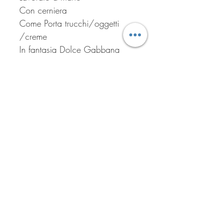
Con cerniera
Come Porta trucchi/oggetti
/creme
In fantasia Dolce Gabbana
Iscriviti per ricevere tutte le
offerte del negozio!
Iscriviti ora!