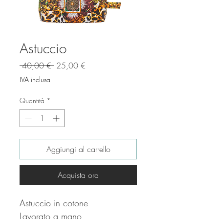
Astuccio
Prezzo
Prezzo
 40,00 € 
25,00 €
regolare
scontato
IVA inclusa
Quantità
*
Aggiungi al carrello
Acquista ora
Astuccio in cotone
Lavorato a mano