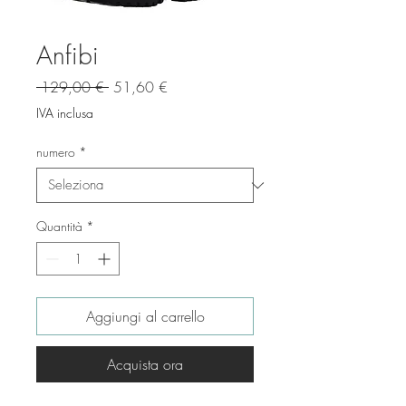
Anfibi
Prezzo
Prezzo
 129,00 € 
51,60 €
regolare
scontato
IVA inclusa
numero
*
Quantità
*
Aggiungi al carrello
Acquista ora