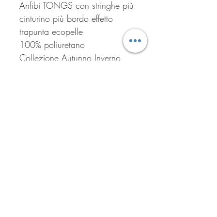
Anfibi TONGS con stringhe più
cinturino più bordo effetto
trapunta ecopelle
100% poliuretano
Collezione Autunno Inverno
Iscriviti per ricevere tutte le
offerte del negozio!
Iscriviti ora!