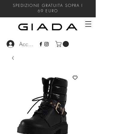
SPEDIZIONE GRATUITA SOPRA I
69
EURO
Accedi