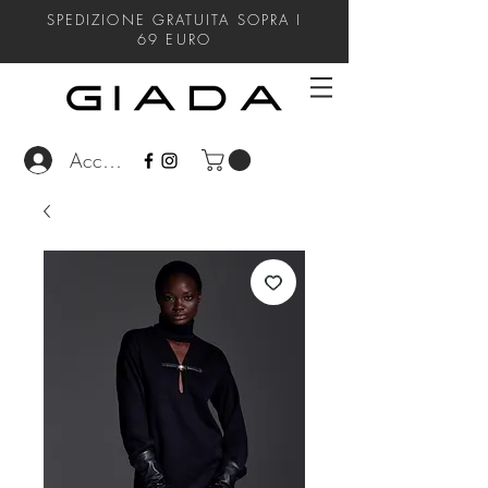
SPEDIZIONE GRATUITA SOPRA I
69
EURO
Accedi