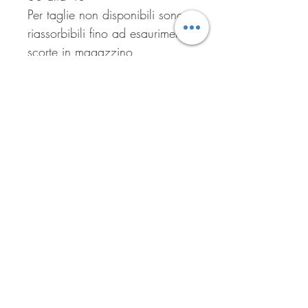
Per taglie non disponibili sono
riassorbibili fino ad esaurimento
scorte in magazzino
Per info contattare il numero
wath up 3890237437
O passare direttamente in
boutique
(L’ordine taglia sarà disponibile
entro 2giorni lavorativi)
Iscriviti per ricevere tutte le
offerte del negozio!